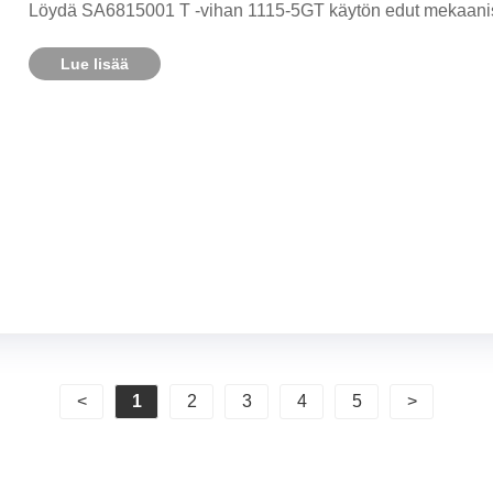
Löydä SA6815001 T -vihan 1115-5GT käytön edut mekaanisii
Lue lisää
<
1
2
3
4
5
>