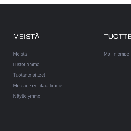
MEISTÄ
TUOTT
Meistä
Mallin ompe
Historiamme
Tuotantolaitteet
Meidän sertifikaattimme
Näyttelymme