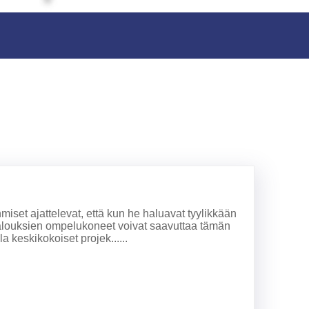
hmiset ajattelevat, että kun he haluavat tyylikkään
talouksien ompelukoneet voivat saavuttaa tämän
 keskikokoiset projek......