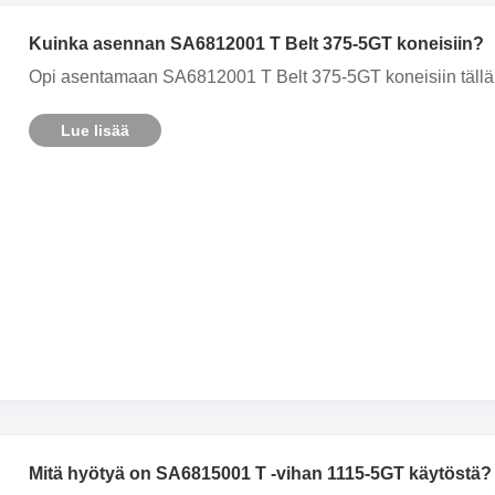
Kuinka asennan SA6812001 T Belt 375-5GT koneisiin?
Opi asentamaan SA6812001 T Belt 375-5GT koneisiin täll
Lue lisää
Mitä hyötyä on SA6815001 T -vihan 1115-5GT käytöstä?