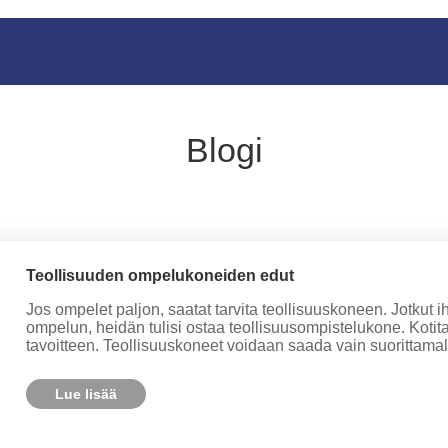
Blogi
Teollisuuden ompelukoneiden edut
Jos ompelet paljon, saatat tarvita teollisuuskoneen. Jotkut i
ompelun, heidän tulisi ostaa teollisuusompistelukone. Koti
tavoitteen. Teollisuuskoneet voidaan saada vain suorittamalla
Lue lisää