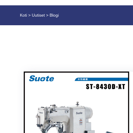
Koti
>
Uutiset
> Blogi