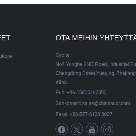
EET
OTA MEIHIN YHTEYTT
Osoite:
lukone
No7 Yonghe 2ND Road, Industrial Fun
Chengdong Street Yueqing, Zhejiang
Kiina.
Puh:
+86-15906492353
Sähköposti:
sales@chinasuot.com
Faksi:
+86-577-6138 3937