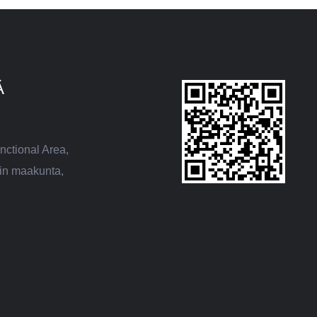
Ä
ctional Area,
in maakunta,