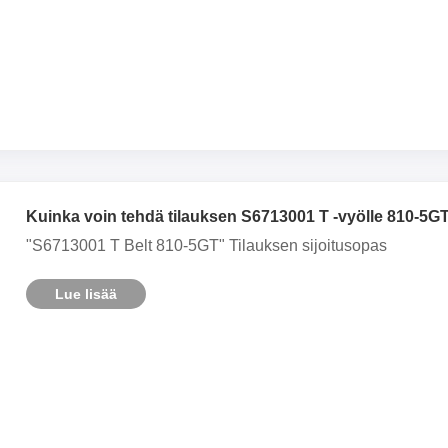
Kuinka voin tehdä tilauksen S6713001 T -vyölle 810-5G
"S6713001 T Belt 810-5GT" Tilauksen sijoitusopas
Lue lisää